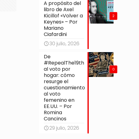
A propósito del
libro de Axel
Kicillof «Volver a
2
Keynes» – Por
Mariano
Ciafardini
30 julio, 2026
De
#RepealThe19th
al voto por
0
hogar: cómo
resurge el
cuestionamiento
al voto
femenino en
EE.UU. – Por
Romina
Cancinos
29 julio, 2026