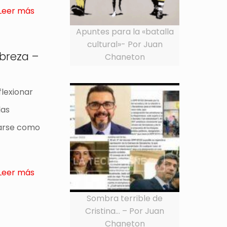
Leer más
Apuntes para la «batalla
cultural»- Por Juan
obreza –
Chaneton
lexionar
las
larse como
Leer más
Sombra terrible de
Cristina… – Por Juan
Chaneton