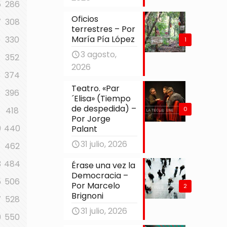
5
286
Oficios
7
308
terrestres – Por
María Pía López
9
330
1
3 agosto,
352
2026
3
374
Teatro. «Par
5
396
´Elisa» (Tiempo
de despedida) –
0
7
418
Por Jorge
9
440
Palant
31 julio, 2026
1
462
3
484
Érase una vez la
Democracia –
5
506
Por Marcelo
2
Brignoni
7
528
31 julio, 2026
9
550