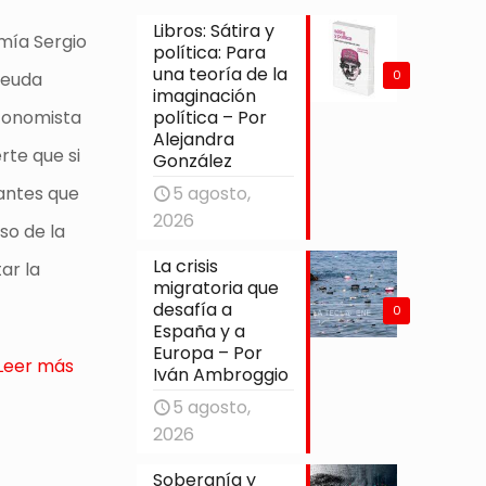
Libros: Sátira y
omía Sergio
política: Para
una teoría de la
0
deuda
imaginación
política – Por
economista
Alejandra
rte que si
González
5 agosto,
gantes que
2026
so de la
La crisis
ar la
migratoria que
desafía a
0
España y a
Europa – Por
Leer más
Iván Ambroggio
5 agosto,
2026
Soberanía y