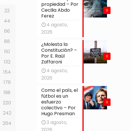
propiedad – Por
Cecilia Abdo
22
0
Ferez
44
4 agosto,
66
2026
88
¿Molesta la
Constitución? –
110
Por E. Raúl
0
Zaffaroni
132
4 agosto,
154
2026
176
Como el país, el
198
fútbol es un
esfuerzo
220
0
colectivo – Por
242
Hugo Presman
3 agosto,
3
264
2026