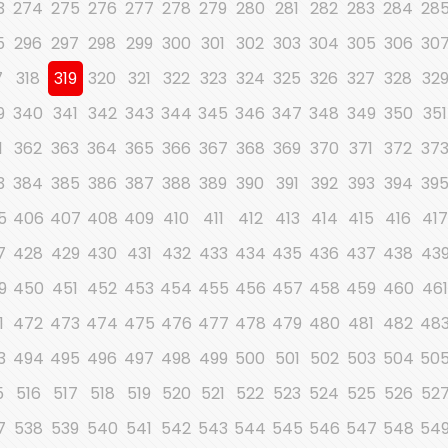
3
274
275
276
277
278
279
280
281
282
283
284
28
5
296
297
298
299
300
301
302
303
304
305
306
30
7
318
319
320
321
322
323
324
325
326
327
328
32
9
340
341
342
343
344
345
346
347
348
349
350
351
1
362
363
364
365
366
367
368
369
370
371
372
37
3
384
385
386
387
388
389
390
391
392
393
394
39
5
406
407
408
409
410
411
412
413
414
415
416
41
7
428
429
430
431
432
433
434
435
436
437
438
43
9
450
451
452
453
454
455
456
457
458
459
460
46
1
472
473
474
475
476
477
478
479
480
481
482
48
3
494
495
496
497
498
499
500
501
502
503
504
50
5
516
517
518
519
520
521
522
523
524
525
526
52
7
538
539
540
541
542
543
544
545
546
547
548
54