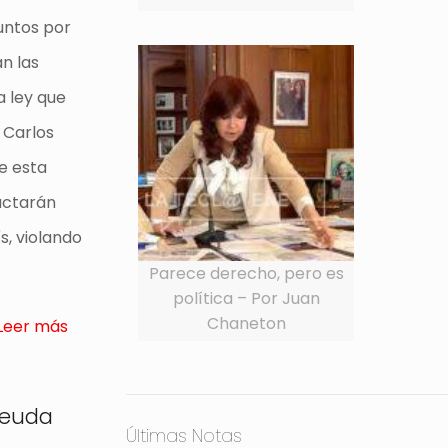
Juntos por
n las
a ley que
z Carlos
e esta
actarán
s, violando
Parece derecho, pero es
política – Por Juan
Chaneton
Leer más
deuda
Últimas Notas