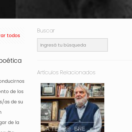
Buscar
ar todos
 poética
Artículos Relacionados
conducirnos
ento de los
s/as de su
n
gar de la