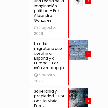
una teoría de la
0
imaginación
política – Por
Alejandra
González
5 agosto,
2026
La crisis
migratoria que
desafía a
0
España y a
Europa – Por
Iván Ambroggio
5 agosto,
2026
Soberanía y
propiedad – Por
Cecilia Abdo
0
Ferez