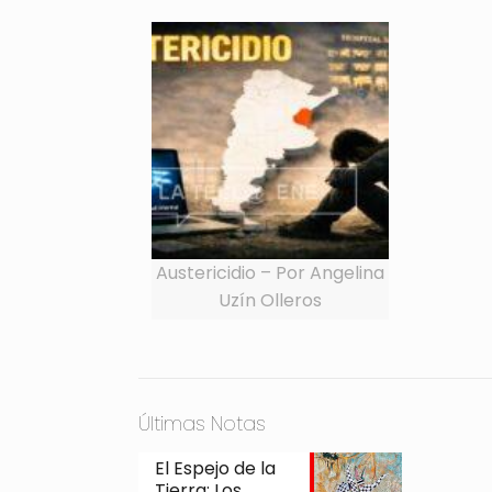
Austericidio – Por Angelina
Uzín Olleros
Últimas Notas
El Espejo de la
Tierra: Los