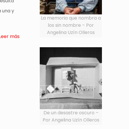
resulta
a una y
La memoria que nombra a
los sin nombre – Por
Angelina Uzín Olleros
Leer más
De un desastre oscuro –
Por Angelina Uzín Olleros