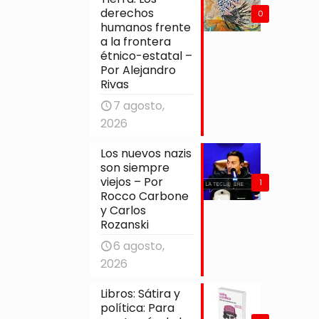
derechos
0
humanos frente
a la frontera
étnico-estatal –
Por Alejandro
Rivas
7 agosto,
2026
Los nuevos nazis
son siempre
viejos – Por
1
Rocco Carbone
y Carlos
Rozanski
6 agosto,
2026
Libros: Sátira y
política: Para