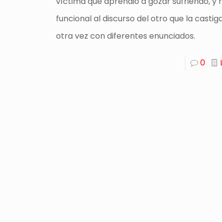
víctima que aprendió a gozar sufriendo, y 
funcional al discurso del otro que la castig
otra vez con diferentes enunciados.
0