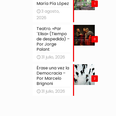
María Pía López
1
3 agosto,
2026
Teatro. «Par
´Elisa» (Tiempo
de despedida) –
0
Por Jorge
Palant
31 julio, 2026
Érase una vez la
Democracia –
Por Marcelo
2
Brignoni
31 julio, 2026