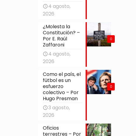
4 agosto,
2026
¿Molesta la
Constitución? –
Por E. Raúl
0
Zaffaroni
4 agosto,
2026
Como el país, el
fútbol es un
esfuerzo
0
colectivo – Por
Hugo Presman
3 agosto,
2026
Oficios
terrestres – Por