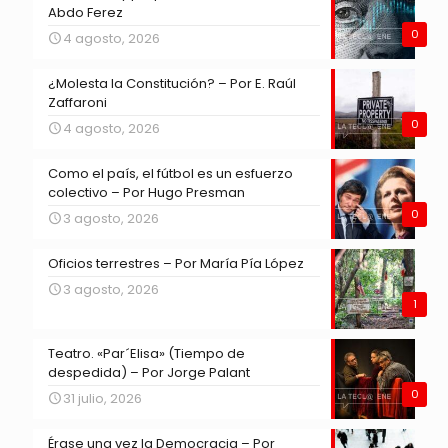
Abdo Ferez
0
4 agosto, 2026
¿Molesta la Constitución? – Por E. Raúl
Zaffaroni
0
4 agosto, 2026
Como el país, el fútbol es un esfuerzo
colectivo – Por Hugo Presman
0
3 agosto, 2026
Oficios terrestres – Por María Pía López
3 agosto, 2026
1
Teatro. «Par´Elisa» (Tiempo de
despedida) – Por Jorge Palant
0
31 julio, 2026
Érase una vez la Democracia – Por