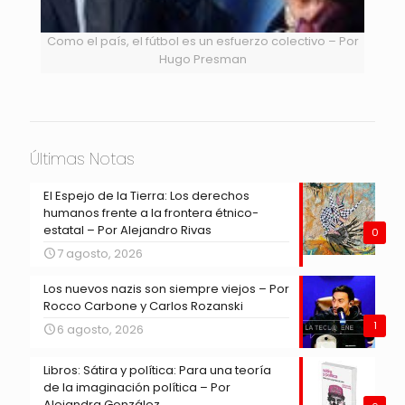
Como el país, el fútbol es un esfuerzo colectivo – Por
Hugo Presman
Últimas Notas
El Espejo de la Tierra: Los derechos
humanos frente a la frontera étnico-
estatal – Por Alejandro Rivas
0
7 agosto, 2026
Los nuevos nazis son siempre viejos – Por
Rocco Carbone y Carlos Rozanski
1
6 agosto, 2026
Libros: Sátira y política: Para una teoría
de la imaginación política – Por
Alejandra González