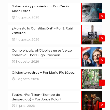
Soberanía y propiedad – Por Cecilia
Abdo Ferez
0
4 agosto, 2026
¿Molesta la Constitución? – Por E. Raúl
Zaffaroni
0
4 agosto, 2026
Como el país, el fútbol es un esfuerzo
colectivo – Por Hugo Presman
0
3 agosto, 2026
Oficios terrestres – Por María Pía López
3 agosto, 2026
1
Teatro. «Par´Elisa» (Tiempo de
despedida) – Por Jorge Palant
0
31 julio, 2026