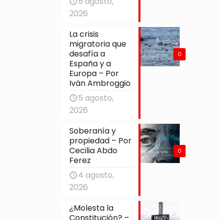
5 agosto,
2026
La crisis
migratoria que
desafía a
0
España y a
Europa – Por
Iván Ambroggio
5 agosto,
2026
Soberanía y
propiedad – Por
Cecilia Abdo
0
Ferez
4 agosto,
2026
¿Molesta la
Constitución? –