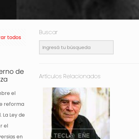
Buscar
ar todos
ierno de
Artículos Relacionados
nza
mbre el
de reforma
. La Ley de
r el
versias en