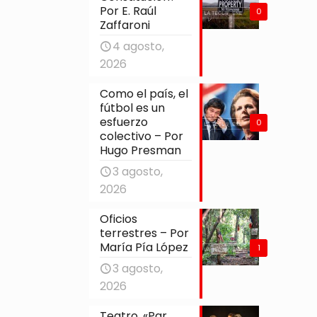
Por E. Raúl
0
Zaffaroni
4 agosto,
2026
Como el país, el
fútbol es un
esfuerzo
0
colectivo – Por
Hugo Presman
3 agosto,
2026
Oficios
terrestres – Por
María Pía López
1
3 agosto,
2026
Teatro. «Par