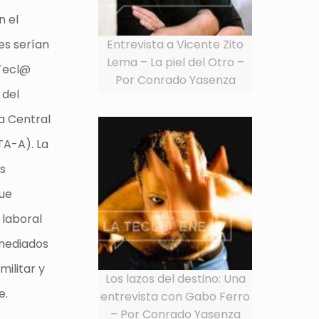
n el
Entrevista a Vicente Zito
es serían
Lema – La piel del Otro –
 Tecl@
Por Conrado Yasenza
 del
la Central
A-A). La
as
que
laboral
 mediados
militar y
Los lazos del destino: Una
e.
entrevista con Gabo Ferro
– Por Conrado Yasenza