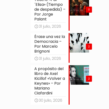
´Elisa» (Tiempo
de despedida) –
0
Por Jorge
Palant
31 julio, 2026
Érase una vez la
Democracia –
Por Marcelo
2
Brignoni
31 julio, 2026
A propósito del
libro de Axel
Kicillof «Volver a
2
Keynes» – Por
Mariano
Ciafardini
30 julio, 2026