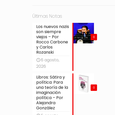
Últimas Notas
Los nuevos nazis
son siempre
viejos – Por
0
Rocco Carbone
y Carlos
Rozanski
6 agosto,
2026
Libros: Sátira y
política: Para
una teoría de la
0
imaginación
política – Por
Alejandra
González