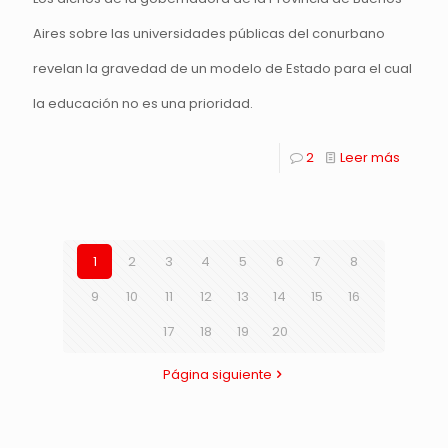
Aires sobre las universidades públicas del conurbano
revelan la gravedad de un modelo de Estado para el cual
la educación no es una prioridad.
2
Leer más
1
2
3
4
5
6
7
8
9
10
11
12
13
14
15
16
17
18
19
20
Página siguiente