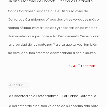
Un discurso “Zona de Confort” – Por Carlos Caramello
Carlos Caramello sostiene que el Discurso Zona de
Confort de Cambiemos ofrece dos o tres verdades más o
menos sólidas, muy difundidas y repetidas en los medios
dominantes, que perforan el No Pensamiento General con
la ferocidad de las certezas. Y alerta que tal vez, también
de este lado, nos estemos acomodando a ese discurso.
3
Leer más
30 abril, 2018
La Gerontocracia Proteccionista – Por Carlos Caramello
La gerontocracia política ya gozó de su oportunidad para