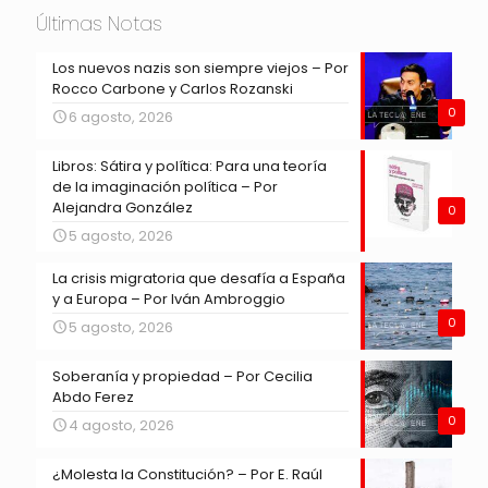
Últimas Notas
Los nuevos nazis son siempre viejos – Por
Rocco Carbone y Carlos Rozanski
0
6 agosto, 2026
Libros: Sátira y política: Para una teoría
de la imaginación política – Por
Alejandra González
0
5 agosto, 2026
La crisis migratoria que desafía a España
y a Europa – Por Iván Ambroggio
0
5 agosto, 2026
Soberanía y propiedad – Por Cecilia
Abdo Ferez
0
4 agosto, 2026
¿Molesta la Constitución? – Por E. Raúl