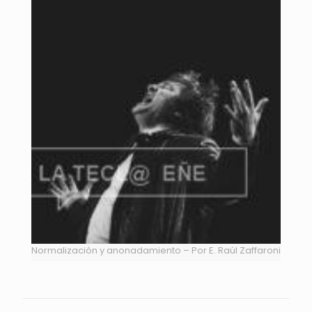
Normalización y anonadamiento – Por E. Raúl Zaffaroni