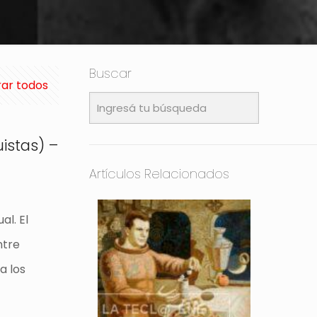
Buscar
ar todos
istas) –
Artículos Relacionados
al. El
ntre
a los