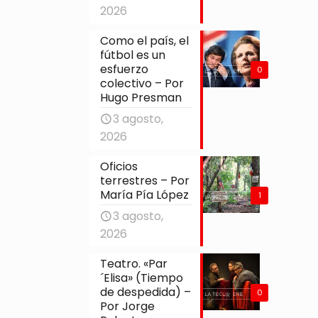
2026
Como el país, el
fútbol es un
esfuerzo
0
colectivo – Por
Hugo Presman
3 agosto,
2026
Oficios
terrestres – Por
María Pía López
1
3 agosto,
2026
Teatro. «Par
´Elisa» (Tiempo
de despedida) –
0
Por Jorge