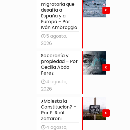
migratoria que
desafía a
0
España y a
Europa – Por
Iván Ambroggio
5 agosto,
2026
Soberanía y
propiedad – Por
Cecilia Abdo
0
Ferez
4 agosto,
2026
¿Molesta la
Constitución? –
Por E. Raúl
0
Zaffaroni
4 agosto,