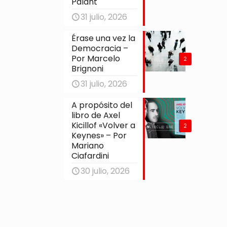
Palant
31 julio, 2026
Érase una vez la
Democracia –
Por Marcelo
2
Brignoni
31 julio, 2026
A propósito del
libro de Axel
Kicillof «Volver a
2
Keynes» – Por
Mariano
Ciafardini
30 julio, 2026