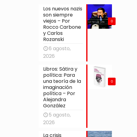
Los nuevos nazis
son siempre
viejos – Por
0
Rocco Carbone
y Carlos
Rozanski
6 agosto,
2026
Libros: Sátira y
política: Para
una teoría de la
0
imaginación
política – Por
Alejandra
González
5 agosto,
2026
La crisis