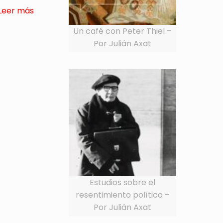
Leer más
Un café con Peter Thiel –
Por Julián Axat
Estudios sobre el
resentimiento político –
Por Julián Axat