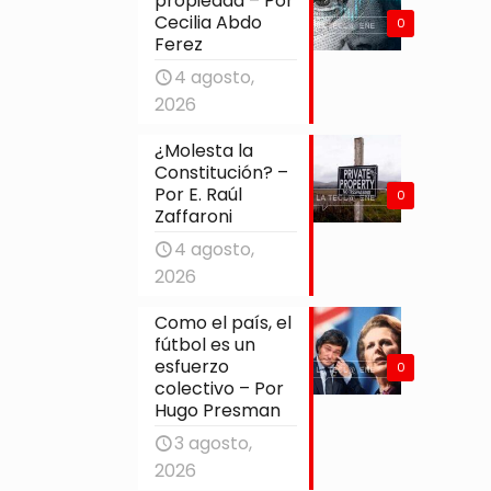
propiedad – Por
Cecilia Abdo
0
Ferez
4 agosto,
2026
¿Molesta la
Constitución? –
Por E. Raúl
0
Zaffaroni
4 agosto,
2026
Como el país, el
fútbol es un
esfuerzo
0
colectivo – Por
Hugo Presman
3 agosto,
2026