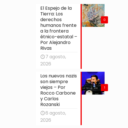
El Espejo de la
Tierra: Los
derechos
0
humanos frente
a la frontera
étnico-estatal –
Por Alejandro
Rivas
7 agosto,
2026
Los nuevos nazis
son siempre
viejos – Por
1
Rocco Carbone
y Carlos
Rozanski
6 agosto,
2026