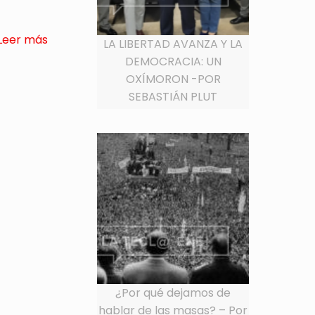
Leer más
LA LIBERTAD AVANZA Y LA
DEMOCRACIA: UN
OXÍMORON -POR
SEBASTIÁN PLUT
¿Por qué dejamos de
hablar de las masas? – Por