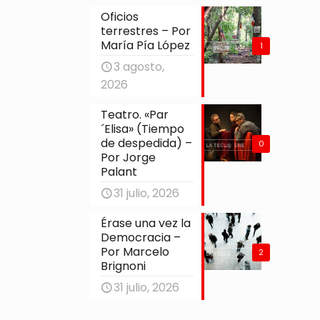
Oficios
terrestres – Por
María Pía López
1
3 agosto,
2026
Teatro. «Par
´Elisa» (Tiempo
de despedida) –
0
Por Jorge
Palant
31 julio, 2026
Érase una vez la
Democracia –
Por Marcelo
2
Brignoni
31 julio, 2026