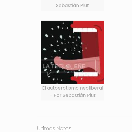
Sebastián Plut
El autoerotismo neoliberal
– Por Sebastián Plut
Últimas Notas