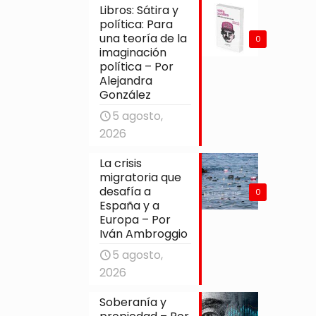
Libros: Sátira y
política: Para
una teoría de la
0
imaginación
política – Por
Alejandra
González
5 agosto,
2026
La crisis
migratoria que
desafía a
0
España y a
Europa – Por
Iván Ambroggio
5 agosto,
2026
Soberanía y