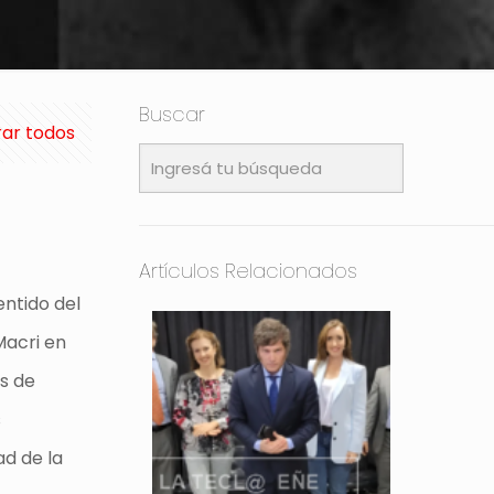
Buscar
ar todos
Artículos Relacionados
entido del
Macri en
es de
s
ad de la