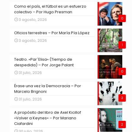
Como el país, el fútbol es un esfuerzo
colectivo – Por Hugo Presman
0
3 agosto, 2026
Oficios terrestres – Por María Pía López
3 agosto, 2026
1
Teatro. «Par´Elisa» (Tiempo de
despedida) – Por Jorge Palant
0
31 julio, 2026
Érase una vez la Democracia – Por
Marcelo Brignoni
2
31 julio, 2026
A propósito del libro de Axel Kicillof
«Volver a Keynes» – Por Mariano
Ciafardini
2
30 julio, 2026