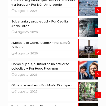
La crisis migratoria que desafía a España
y a Europa – Por Iván Ambroggio
0
5 agosto, 2026
Soberanía y propiedad – Por Cecilia
Abdo Ferez
0
4 agosto, 2026
¿Molesta la Constitución? – Por E. Raúl
Zaffaroni
0
4 agosto, 2026
Como el país, el fútbol es un esfuerzo
colectivo – Por Hugo Presman
0
3 agosto, 2026
Oficios terrestres – Por María Pía López
3 agosto, 2026
1