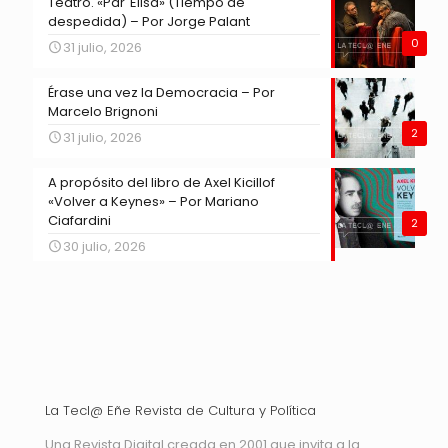
Teatro. «Par´Elisa» (Tiempo de
despedida) – Por Jorge Palant
0
31 julio, 2026
Érase una vez la Democracia – Por
Marcelo Brignoni
2
31 julio, 2026
A propósito del libro de Axel Kicillof
«Volver a Keynes» – Por Mariano
Ciafardini
2
30 julio, 2026
La Tecl@ Eñe Revista de Cultura y Política
Una Revista Digital creada en 2001 que invita a la