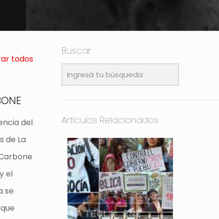
Buscar
ar todos
BONE
Artículos Relacionados
encia del
s de La
. Carbone
y el
a se
 que