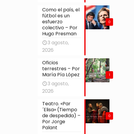
Como el país, el
fútbol es un
esfuerzo
0
colectivo – Por
Hugo Presman
3 agosto,
2026
Oficios
terrestres – Por
María Pía López
1
3 agosto,
2026
Teatro. «Par
´Elisa» (Tiempo
de despedida) –
0
Por Jorge
Palant