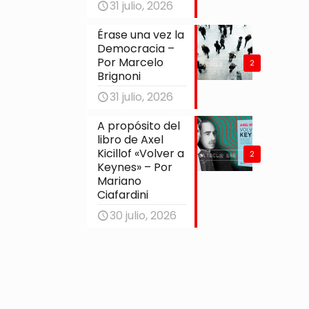
31 julio, 2026
Érase una vez la
Democracia –
Por Marcelo
2
Brignoni
31 julio, 2026
A propósito del
libro de Axel
Kicillof «Volver a
2
Keynes» – Por
Mariano
Ciafardini
30 julio, 2026