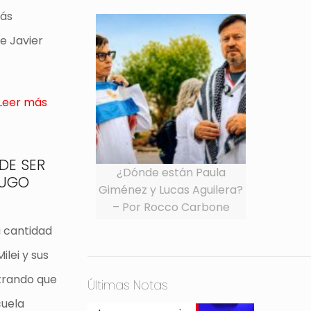
Más
de Javier
Leer más
DE SER
¿Dónde están Paula
HUGO
Giménez y Lucas Aguilera?
– Por Rocco Carbone
 cantidad
ilei y sus
trando que
Últimas Notas
cuela