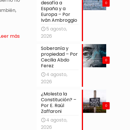
bierno no
desafía a
0
España y a
también,
Europa – Por
Iván Ambroggio
5 agosto,
2026
Leer más
Soberanía y
propiedad – Por
Cecilia Abdo
0
Ferez
4 agosto,
2026
¿Molesta la
Constitución? –
Por E. Raúl
0
Zaffaroni
4 agosto,
2026