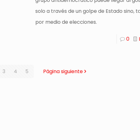
grupo antidemocrático puede llegar al go
solo a través de un golpe de Estado sino, 
por medio de elecciones.
0
3
4
5
Página siguiente