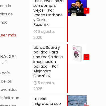
Los nuevos nazis
son siempre
que la
viejos – Por
0
ndias de
Rocco Carbone
y Carlos
undo.
Rozanski
6 agosto,
Leer más
2026
Libros: Sátira y
política: Para
RACIA:
una teoría de la
0
imaginación
LUT
política – Por
Alejandra
 país,
González
 de los
5 agosto,
2026
revenidos
inédito: un
La crisis
migratoria que