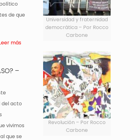
político
tes de que
Universidad y fraternidad
democrática – Por Rocco
Carbone
Leer más
ASO? –
ste
l del acto
s
Revolución – Por Rocco
ue vivimos
Carbone
ral que se