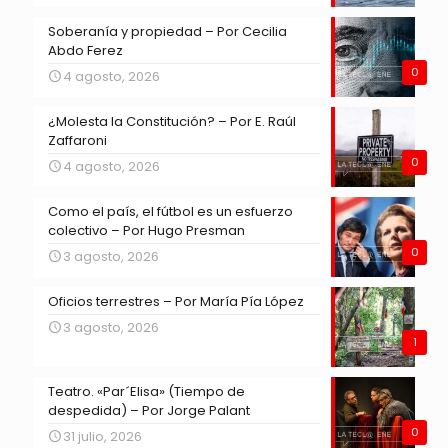
Soberanía y propiedad – Por Cecilia
Abdo Ferez
0
4 agosto, 2026
¿Molesta la Constitución? – Por E. Raúl
Zaffaroni
0
4 agosto, 2026
Como el país, el fútbol es un esfuerzo
colectivo – Por Hugo Presman
0
3 agosto, 2026
Oficios terrestres – Por María Pía López
3 agosto, 2026
1
Teatro. «Par´Elisa» (Tiempo de
despedida) – Por Jorge Palant
0
31 julio, 2026