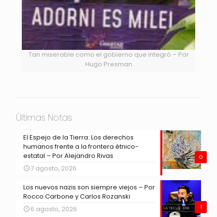
Tan miserable como el gobierno que integró – Por
Hugo Presman
Últimas Notas
El Espejo de la Tierra: Los derechos
humanos frente a la frontera étnico-
estatal – Por Alejandro Rivas
0
7 agosto, 2026
Los nuevos nazis son siempre viejos – Por
Rocco Carbone y Carlos Rozanski
1
6 agosto, 2026