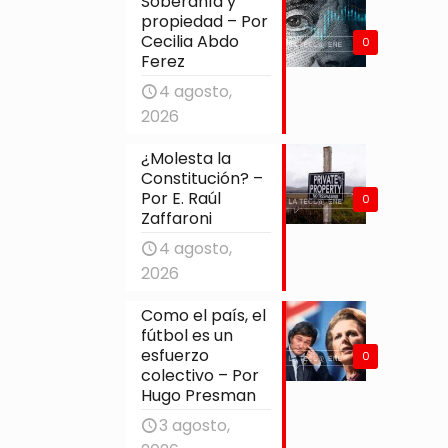
Soberanía y
propiedad – Por
Cecilia Abdo
0
Ferez
4 agosto,
2026
¿Molesta la
Constitución? –
Por E. Raúl
0
Zaffaroni
4 agosto,
2026
Como el país, el
fútbol es un
esfuerzo
0
colectivo – Por
Hugo Presman
3 agosto,