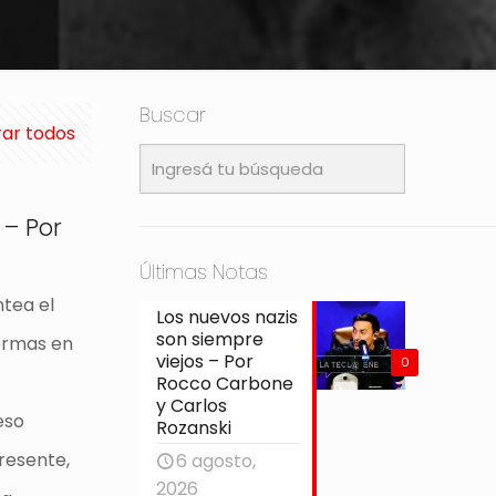
Buscar
ar todos
 – Por
Últimas Notas
ntea el
Los nuevos nazis
son siempre
formas en
viejos – Por
0
Rocco Carbone
y Carlos
eso
Rozanski
resente,
6 agosto,
2026