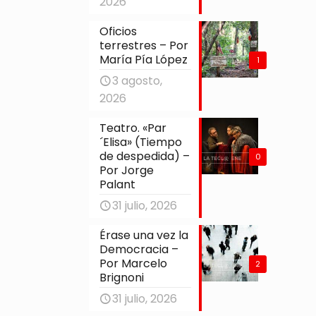
2026
Oficios
terrestres – Por
María Pía López
1
3 agosto,
2026
Teatro. «Par
´Elisa» (Tiempo
de despedida) –
0
Por Jorge
Palant
31 julio, 2026
Érase una vez la
Democracia –
Por Marcelo
2
Brignoni
31 julio, 2026