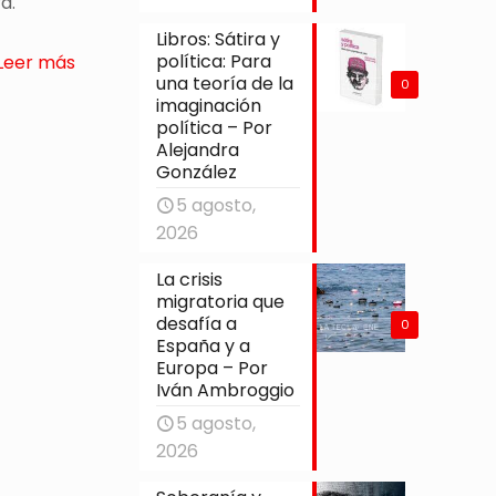
a.
Libros: Sátira y
política: Para
Leer más
una teoría de la
0
imaginación
política – Por
Alejandra
González
5 agosto,
2026
La crisis
migratoria que
desafía a
0
España y a
Europa – Por
Iván Ambroggio
5 agosto,
2026