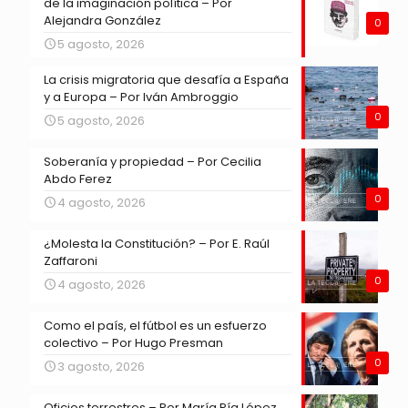
de la imaginación política – Por
Alejandra González
0
5 agosto, 2026
La crisis migratoria que desafía a España
y a Europa – Por Iván Ambroggio
0
5 agosto, 2026
Soberanía y propiedad – Por Cecilia
Abdo Ferez
0
4 agosto, 2026
¿Molesta la Constitución? – Por E. Raúl
Zaffaroni
0
4 agosto, 2026
Como el país, el fútbol es un esfuerzo
colectivo – Por Hugo Presman
0
3 agosto, 2026
Oficios terrestres – Por María Pía López