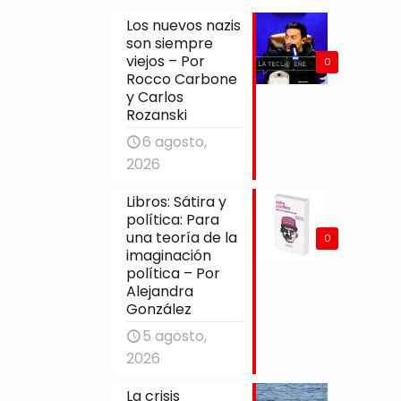
Los nuevos nazis
son siempre
viejos – Por
0
Rocco Carbone
y Carlos
Rozanski
6 agosto,
2026
Libros: Sátira y
política: Para
una teoría de la
0
imaginación
política – Por
Alejandra
González
5 agosto,
2026
La crisis