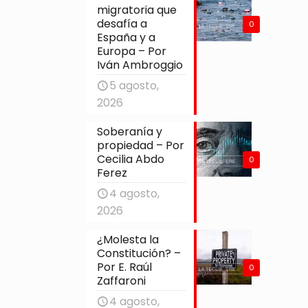
migratoria que
desafía a
0
España y a
Europa – Por
Iván Ambroggio
5 agosto,
2026
Soberanía y
propiedad – Por
Cecilia Abdo
0
Ferez
4 agosto,
2026
¿Molesta la
Constitución? –
Por E. Raúl
0
Zaffaroni
4 agosto,