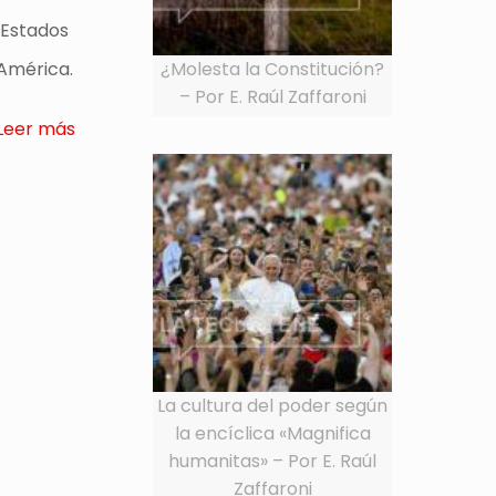
 Estados
¿Molesta la Constitución?
América.
– Por E. Raúl Zaffaroni
Leer más
La cultura del poder según
la encíclica «Magnifica
humanitas» – Por E. Raúl
Zaffaroni