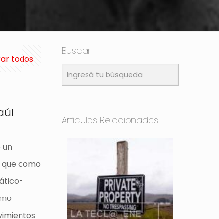
Buscar
ar todos
aúl
Artículos Relacionados
o un
, que como
iático-
ismo
vimientos