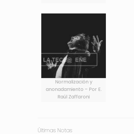
Normalización y
anonadamiento – Por E.
Raúl Zaffaroni
Últimas Notas