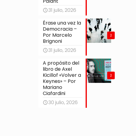
Palant
31 julio, 2026
Érase una vez la
Democracia –
Por Marcelo
2
Brignoni
31 julio, 2026
A propósito del
libro de Axel
Kicillof «Volver a
2
Keynes» – Por
Mariano
Ciafardini
30 julio, 2026