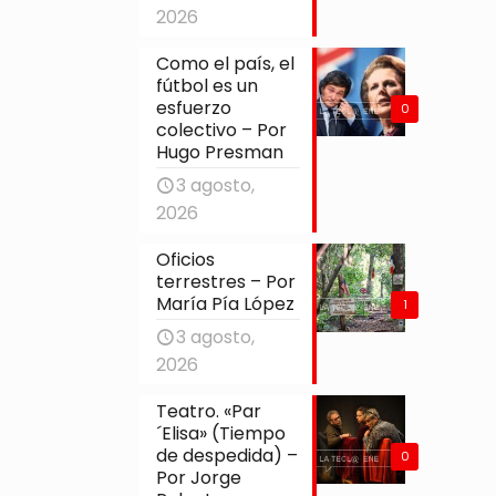
2026
Como el país, el
fútbol es un
esfuerzo
0
colectivo – Por
Hugo Presman
3 agosto,
2026
Oficios
terrestres – Por
María Pía López
1
3 agosto,
2026
Teatro. «Par
´Elisa» (Tiempo
de despedida) –
0
Por Jorge