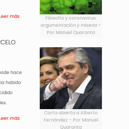
Leer más
Filosofía y coronavirus:
argumentación y miseria –
Por Manuel Quaranta
RCELO
Desde hace
 ha habido
cidido
es.
Carta abierta a Alberto
Leer más
Fernández – Por Manuel
Quaranta