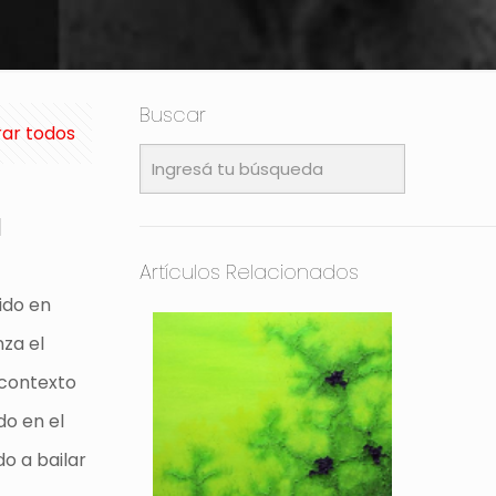
Buscar
ar todos
l
Artículos Relacionados
ido en
nza el
 contexto
do en el
do a bailar