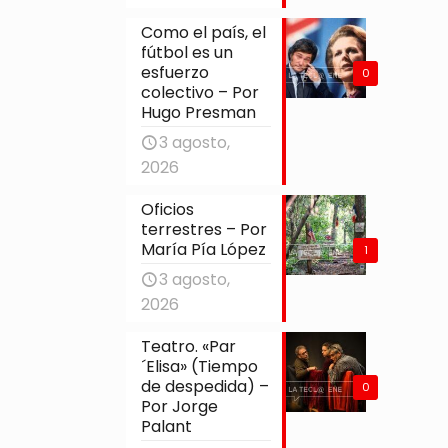
Como el país, el
fútbol es un
esfuerzo
0
colectivo – Por
Hugo Presman
3 agosto,
2026
Oficios
terrestres – Por
María Pía López
1
3 agosto,
2026
Teatro. «Par
´Elisa» (Tiempo
de despedida) –
0
Por Jorge
Palant