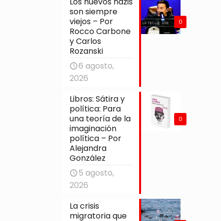
Los nuevos nazis
son siempre
viejos – Por
0
Rocco Carbone
y Carlos
Rozanski
6 agosto,
2026
Libros: Sátira y
política: Para
una teoría de la
0
imaginación
política – Por
Alejandra
González
5 agosto,
2026
La crisis
migratoria que