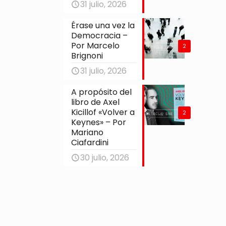
31 julio, 2026
Érase una vez la
Democracia –
Por Marcelo
2
Brignoni
31 julio, 2026
A propósito del
libro de Axel
Kicillof «Volver a
2
Keynes» – Por
Mariano
Ciafardini
30 julio, 2026