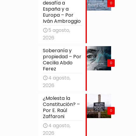
desafía a
0
España y a
Europa – Por
Iván Ambroggio
5 agosto,
2026
Soberanía y
propiedad – Por
Cecilia Abdo
0
Ferez
4 agosto,
2026
¿Molesta la
Constitución? –
Por E. Raúl
0
Zaffaroni
4 agosto,
2026