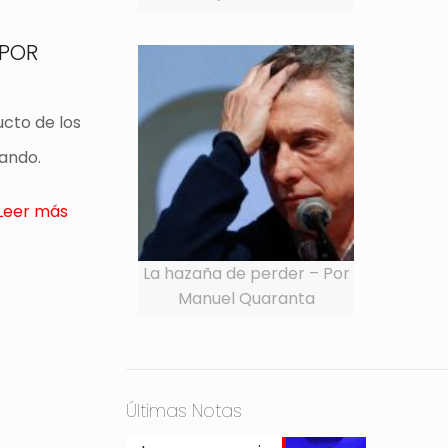
 POR
ucto de los
nando.
Leer más
La hazaña de perder – Por
Manuel Quaranta
Últimas Notas