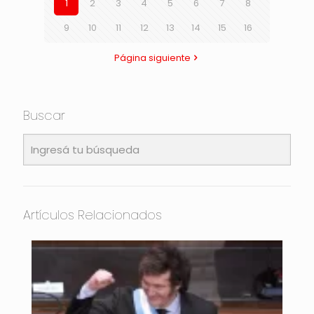
1
2
3
4
5
6
7
8
9
10
11
12
13
14
15
16
Página siguiente
Buscar
Artículos Relacionados