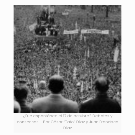
¿Fue espontáneo el 17 de octubre? Debates y
consensos – Por César “Tato” Díaz y Juan Francisco
Díaz