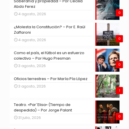
Soberanía y propiedad – Por Cecilia
Abdo Ferez
0
4 agosto, 2026
¿Molesta la Constitución? – Por E. Raúl
Zaffaroni
0
4 agosto, 2026
Como el país, el fútbol es un esfuerzo
colectivo – Por Hugo Presman
0
3 agosto, 2026
Oficios terrestres – Por María Pía López
3 agosto, 2026
1
Teatro. «Par´Elisa» (Tiempo de
despedida) – Por Jorge Palant
0
31 julio, 2026