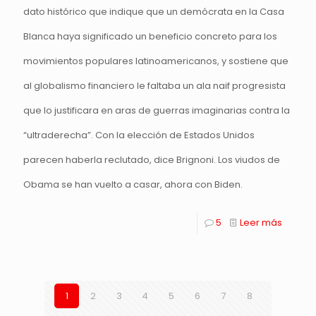
dato histórico que indique que un demócrata en la Casa
Blanca haya significado un beneficio concreto para los
movimientos populares latinoamericanos, y sostiene que
al globalismo financiero le faltaba un ala naif progresista
que lo justificara en aras de guerras imaginarias contra la
“ultraderecha”. Con la elección de Estados Unidos
parecen haberla reclutado, dice Brignoni. Los viudos de
Obama se han vuelto a casar, ahora con Biden.
5
Leer más
1
2
3
4
5
6
7
8