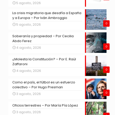
5 agosto, 2026
La crisis migratoria que desafía a España
y a Europa – Por Iván Ambroggio
0
5 agosto, 2026
Soberanía y propiedad – Por Cecilia
Abdo Ferez
0
4 agosto, 2026
¿Molesta la Constitución? – Por E. Raúl
Zaffaroni
0
4 agosto, 2026
Como el país, el fútbol es un esfuerzo
colectivo – Por Hugo Presman
0
3 agosto, 2026
Oficios terrestres – Por María Pía López
3 agosto, 2026