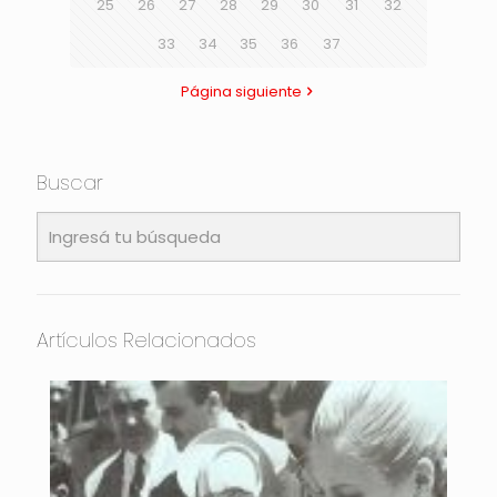
25
26
27
28
29
30
31
32
33
34
35
36
37
Página siguiente
Buscar
Artículos Relacionados