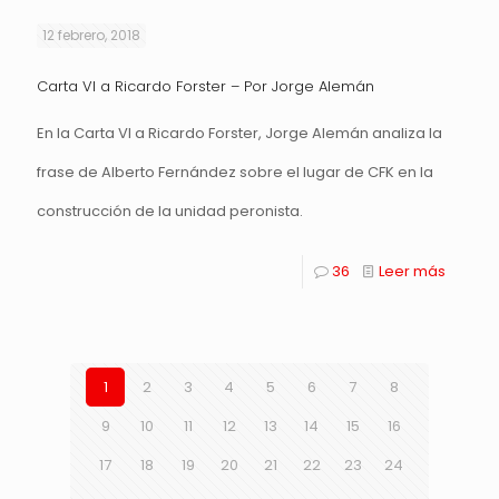
12 febrero, 2018
Carta VI a Ricardo Forster – Por Jorge Alemán
En la Carta VI a Ricardo Forster, Jorge Alemán analiza la
frase de Alberto Fernández sobre el lugar de CFK en la
construcción de la unidad peronista.
36
Leer más
1
2
3
4
5
6
7
8
9
10
11
12
13
14
15
16
17
18
19
20
21
22
23
24