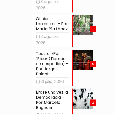
3 agosto,
2026
Oficios
terrestres – Por
María Pía López
1
3 agosto,
2026
Teatro. «Par
´Elisa» (Tiempo
de despedida) –
0
Por Jorge
Palant
31 julio, 2026
Érase una vez la
Democracia –
Por Marcelo
2
Brignoni