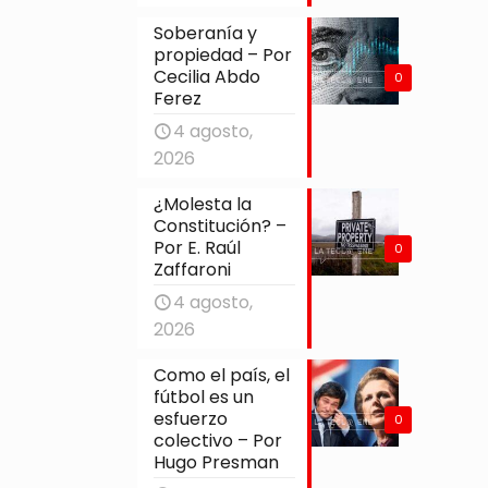
Soberanía y
propiedad – Por
Cecilia Abdo
0
Ferez
4 agosto,
2026
¿Molesta la
Constitución? –
Por E. Raúl
0
Zaffaroni
4 agosto,
2026
Como el país, el
fútbol es un
esfuerzo
0
colectivo – Por
Hugo Presman