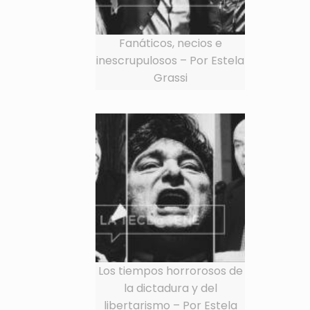
Fanáticos, necios e
inescrupulosos – Por Estela
Grassi
Los tiempos horrorosos de
la dictadura y del
libertarismo – Por Estela