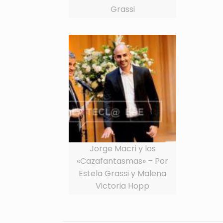
Grassi
Jorge Macri y los
«Cazafantasmas» – Por
Estela Grassi y Malena
Victoria Hopp