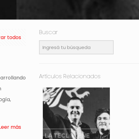
Buscar
ar todos
Artículos Relacionados
sarrollando
n
ogía,
Leer más