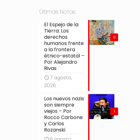
Últimas Notas
El Espejo de la
Tierra: Los
derechos
0
humanos frente
a la frontera
étnico-estatal –
Por Alejandro
Rivas
7 agosto,
2026
Los nuevos nazis
son siempre
viejos – Por
1
Rocco Carbone
y Carlos
Rozanski
6 agosto,