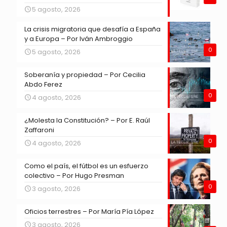
5 agosto, 2026
La crisis migratoria que desafía a España
y a Europa – Por Iván Ambroggio
0
5 agosto, 2026
Soberanía y propiedad – Por Cecilia
Abdo Ferez
0
4 agosto, 2026
¿Molesta la Constitución? – Por E. Raúl
Zaffaroni
0
4 agosto, 2026
Como el país, el fútbol es un esfuerzo
colectivo – Por Hugo Presman
0
3 agosto, 2026
Oficios terrestres – Por María Pía López
3 agosto, 2026