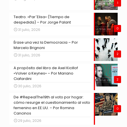
1
Teatro. «Par´Elisa» (Tiempo de
despedida) – Por Jorge Palant
0
31 julio, 2026
Érase una vez la Democracia – Por
Marcelo Brignoni
2
31 julio, 2026
A propósito del libro de Axel Kicillof
«Volver a Keynes» – Por Mariano
Ciafardini
2
30 julio, 2026
De #RepealThe19th al voto por hogar:
cómo resurge el cuestionamiento al voto
femenino en EE.UU. – Por Romina
0
Cancinos
29 julio, 2026