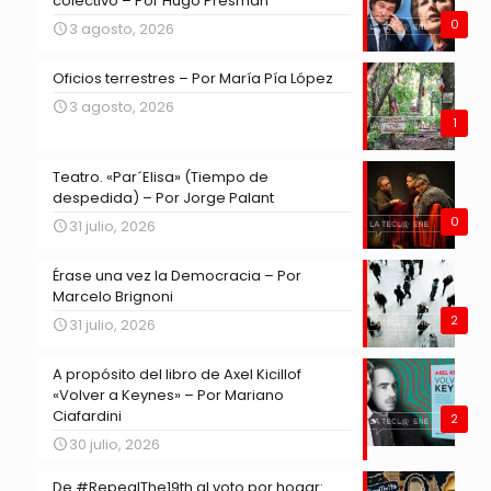
colectivo – Por Hugo Presman
0
3 agosto, 2026
Oficios terrestres – Por María Pía López
3 agosto, 2026
1
Teatro. «Par´Elisa» (Tiempo de
despedida) – Por Jorge Palant
0
31 julio, 2026
Érase una vez la Democracia – Por
Marcelo Brignoni
2
31 julio, 2026
A propósito del libro de Axel Kicillof
«Volver a Keynes» – Por Mariano
Ciafardini
2
30 julio, 2026
De #RepealThe19th al voto por hogar: