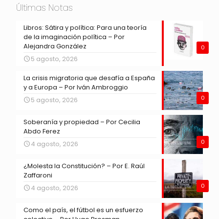
Últimas Notas
Libros: Sátira y política: Para una teoría
de la imaginación política – Por
Alejandra González
0
5 agosto, 2026
La crisis migratoria que desafía a España
y a Europa – Por Iván Ambroggio
0
5 agosto, 2026
Soberanía y propiedad – Por Cecilia
Abdo Ferez
0
4 agosto, 2026
¿Molesta la Constitución? – Por E. Raúl
Zaffaroni
0
4 agosto, 2026
Como el país, el fútbol es un esfuerzo