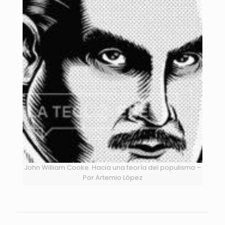
John William Cooke. Hacia una teoría del populismo –
Por Artemio López