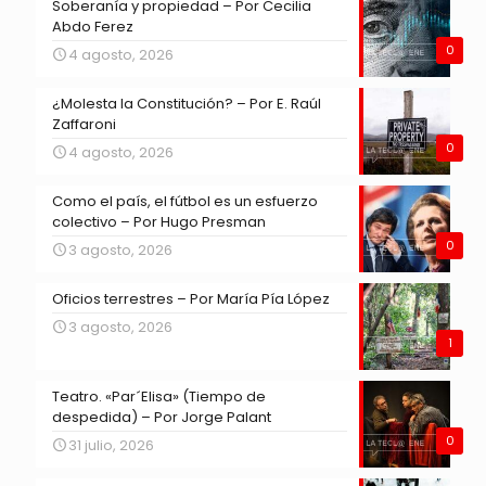
Soberanía y propiedad – Por Cecilia
Abdo Ferez
0
4 agosto, 2026
¿Molesta la Constitución? – Por E. Raúl
Zaffaroni
0
4 agosto, 2026
Como el país, el fútbol es un esfuerzo
colectivo – Por Hugo Presman
0
3 agosto, 2026
Oficios terrestres – Por María Pía López
3 agosto, 2026
1
Teatro. «Par´Elisa» (Tiempo de
despedida) – Por Jorge Palant
0
31 julio, 2026