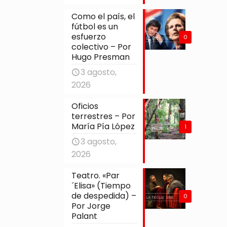
Como el país, el
fútbol es un
esfuerzo
0
colectivo – Por
Hugo Presman
3 agosto,
2026
Oficios
terrestres – Por
María Pía López
1
3 agosto,
2026
Teatro. «Par
´Elisa» (Tiempo
de despedida) –
0
Por Jorge
Palant