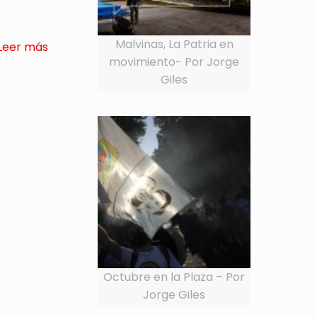
Malvinas, La Patria en
Leer más
movimiento- Por Jorge
Giles
Octubre en la Plaza – Por
Jorge Giles