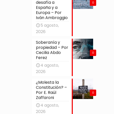
desafía a
0
España y a
Europa – Por
Iván Ambroggio
5 agosto,
2026
Soberanía y
propiedad – Por
Cecilia Abdo
0
Ferez
4 agosto,
2026
¿Molesta la
Constitución? –
Por E. Raúl
0
Zaffaroni
4 agosto,
2026