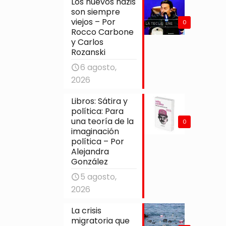
Los nuevos nazis
son siempre
viejos – Por
0
Rocco Carbone
y Carlos
Rozanski
6 agosto,
2026
Libros: Sátira y
política: Para
una teoría de la
0
imaginación
política – Por
Alejandra
González
5 agosto,
2026
La crisis
migratoria que