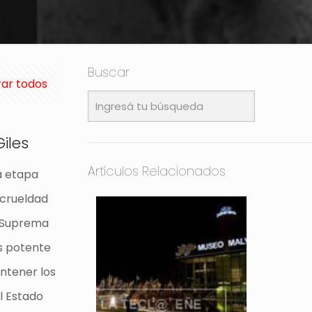
Buscar
ar todos
Giles
Artículos Relacionados
a etapa
 crueldad
a Suprema
ás potente
antener los
l Estado