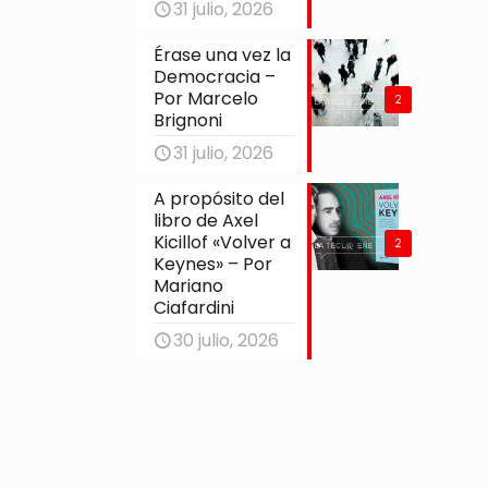
31 julio, 2026
Érase una vez la
Democracia –
Por Marcelo
2
Brignoni
31 julio, 2026
A propósito del
libro de Axel
Kicillof «Volver a
2
Keynes» – Por
Mariano
Ciafardini
30 julio, 2026