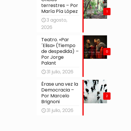
terrestres – Por
María Pía López
1
3 agosto,
2026
Teatro. «Par
´Elisa» (Tiempo
de despedida) –
0
Por Jorge
Palant
31 julio, 2026
Érase una vez la
Democracia –
Por Marcelo
2
Brignoni
31 julio, 2026