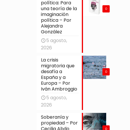
política: Para
una teoría de la
0
imaginación
política – Por
Alejandra
González
5 agosto,
2026
La crisis
migratoria que
desafía a
0
España y a
Europa – Por
Iván Ambroggio
5 agosto,
2026
Soberanía y
propiedad – Por
Cecilia Abdo
0