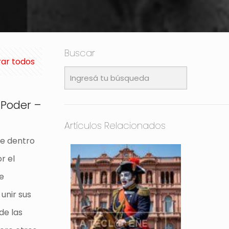
Buscar
ar todos
 Poder –
Artículos Relacionados
ue dentro
r el
e
 unir sus
de las