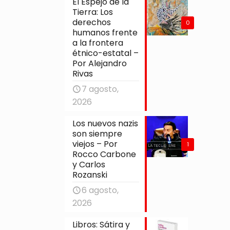
El Espejo de la
Tierra: Los
derechos
0
humanos frente
a la frontera
étnico-estatal –
Por Alejandro
Rivas
7 agosto,
2026
Los nuevos nazis
son siempre
viejos – Por
1
Rocco Carbone
y Carlos
Rozanski
6 agosto,
2026
Libros: Sátira y