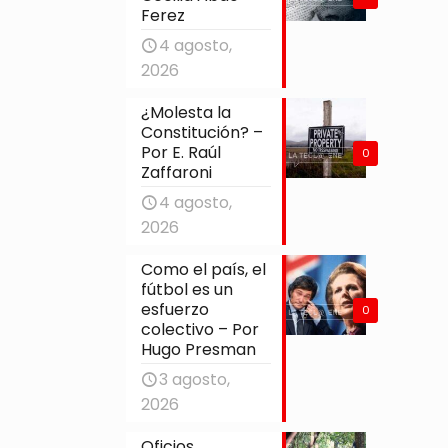
Ferez
4 agosto,
2026
¿Molesta la
Constitución? –
Por E. Raúl
0
Zaffaroni
4 agosto,
2026
Como el país, el
fútbol es un
esfuerzo
0
colectivo – Por
Hugo Presman
3 agosto,
2026
Oficios