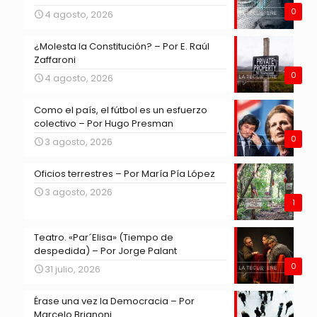
0
4 agosto, 2026
¿Molesta la Constitución? – Por E. Raúl
Zaffaroni
0
4 agosto, 2026
Como el país, el fútbol es un esfuerzo
colectivo – Por Hugo Presman
0
3 agosto, 2026
Oficios terrestres – Por María Pía López
3 agosto, 2026
1
Teatro. «Par´Elisa» (Tiempo de
despedida) – Por Jorge Palant
0
31 julio, 2026
Érase una vez la Democracia – Por
Marcelo Brignoni