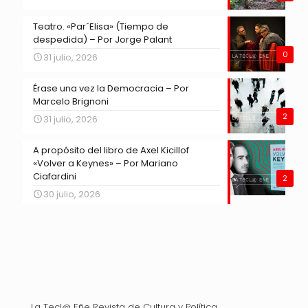
Teatro. «Par´Elisa» (Tiempo de
despedida) – Por Jorge Palant
0
31 julio, 2026
Érase una vez la Democracia – Por
Marcelo Brignoni
2
31 julio, 2026
A propósito del libro de Axel Kicillof
«Volver a Keynes» – Por Mariano
Ciafardini
2
30 julio, 2026
La Tecl@ Eñe Revista de Cultura y Política