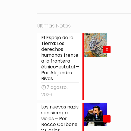
Últimas Notas
El Espejo de la
Tierra: Los
derechos
0
humanos frente
a la frontera
étnico-estatal –
Por Alejandro
Rivas
7 agosto,
2026
Los nuevos nazis
son siempre
viejos – Por
1
Rocco Carbone
y Carlos