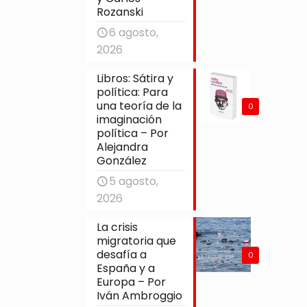
Rozanski
6 agosto,
2026
Libros: Sátira y
política: Para
una teoría de la
0
imaginación
política – Por
Alejandra
González
5 agosto,
2026
La crisis
migratoria que
desafía a
0
España y a
Europa – Por
Iván Ambroggio