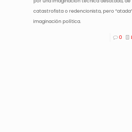
por una imaginación técnica desatada, de
catastrofista o redencionista, pero “atada
imaginación política.
0