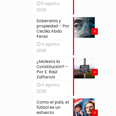
5 agosto,
2026
Soberanía y
propiedad – Por
Cecilia Abdo
0
Ferez
4 agosto,
2026
¿Molesta la
Constitución? –
Por E. Raúl
0
Zaffaroni
4 agosto,
2026
Como el país, el
fútbol es un
esfuerzo
0