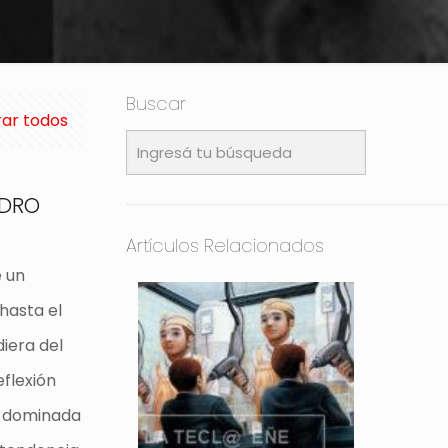
Buscar
ar todos
EDRO
Artículos Relacionados
e un
hasta el
iera del
eflexión
r dominada