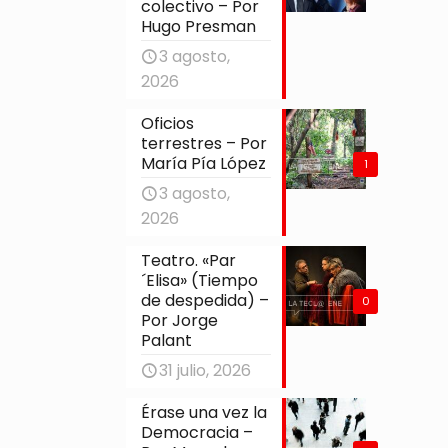
colectivo – Por
Hugo Presman
3 agosto,
2026
Oficios
terrestres – Por
María Pía López
1
3 agosto,
2026
Teatro. «Par
´Elisa» (Tiempo
de despedida) –
0
Por Jorge
Palant
31 julio, 2026
Érase una vez la
Democracia –