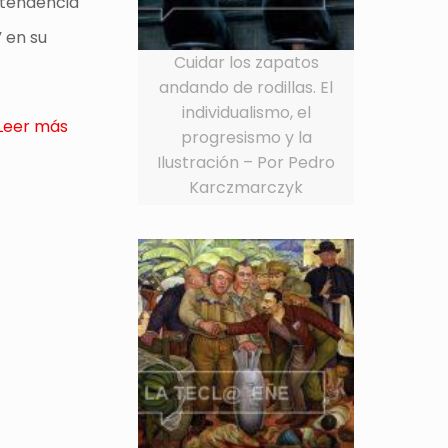
 tendencia
” en su
Cuidar los zapatos
andando de rodillas. El
individualismo, el
Leer más
progresismo y la
Ilustración – Por Pedro
Karczmarczyk