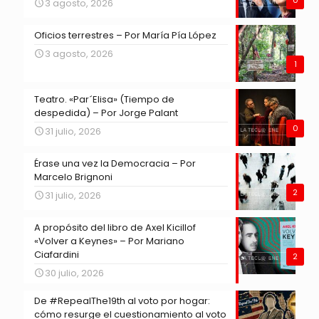
0
3 agosto, 2026
Oficios terrestres – Por María Pía López
3 agosto, 2026
1
Teatro. «Par´Elisa» (Tiempo de
despedida) – Por Jorge Palant
0
31 julio, 2026
Érase una vez la Democracia – Por
Marcelo Brignoni
2
31 julio, 2026
A propósito del libro de Axel Kicillof
«Volver a Keynes» – Por Mariano
Ciafardini
2
30 julio, 2026
De #RepealThe19th al voto por hogar:
cómo resurge el cuestionamiento al voto