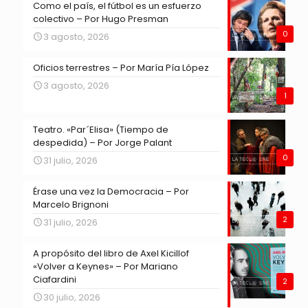
Como el país, el fútbol es un esfuerzo
colectivo – Por Hugo Presman
0
3 agosto, 2026
Oficios terrestres – Por María Pía López
3 agosto, 2026
1
Teatro. «Par´Elisa» (Tiempo de
despedida) – Por Jorge Palant
0
31 julio, 2026
Érase una vez la Democracia – Por
Marcelo Brignoni
2
31 julio, 2026
A propósito del libro de Axel Kicillof
«Volver a Keynes» – Por Mariano
Ciafardini
2
30 julio, 2026