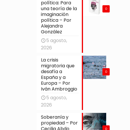
política: Para
una teoría de la
0
imaginación
política – Por
Alejandra
González
5 agosto,
2026
La crisis
migratoria que
desafía a
0
España y a
Europa – Por
Iván Ambroggio
5 agosto,
2026
Soberanía y
propiedad – Por
Cecilia Abdo
0