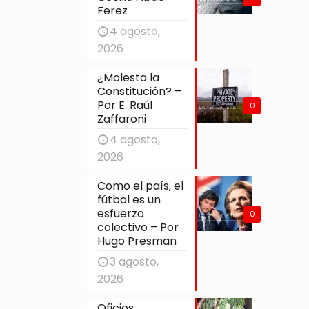
Ferez
4 agosto,
2026
¿Molesta la
Constitución? –
Por E. Raúl
0
Zaffaroni
4 agosto,
2026
Como el país, el
fútbol es un
esfuerzo
0
colectivo – Por
Hugo Presman
3 agosto,
2026
Oficios