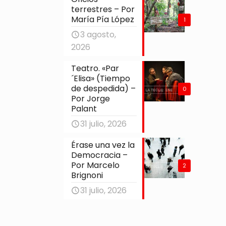
terrestres – Por
María Pía López
1
3 agosto,
2026
Teatro. «Par
´Elisa» (Tiempo
de despedida) –
0
Por Jorge
Palant
31 julio, 2026
Érase una vez la
Democracia –
Por Marcelo
2
Brignoni
31 julio, 2026