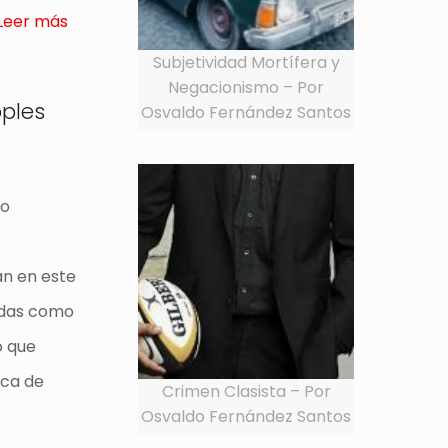
Leer más
Subjetividad Mortífera y
Negacionismo – Por
oples
Osvaldo Fernández Santos
go
an en este
idas como
o que
ica de
Crimen Clasista – Por
Osvaldo Fernández Santos