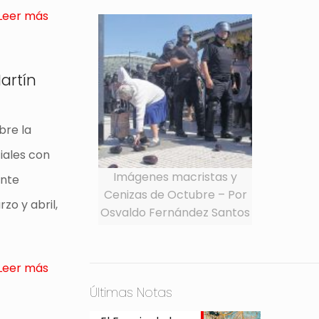
Leer más
artín
bre la
ciales con
Imágenes macristas y
ente
Cenizas de Octubre – Por
zo y abril,
Osvaldo Fernández Santos
Leer más
Últimas Notas