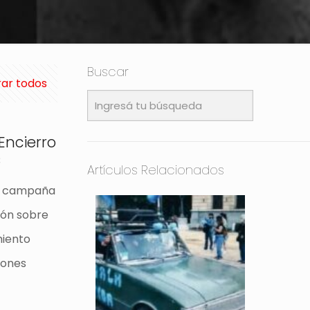
Buscar
ar todos
 Encierro
s
Artículos Relacionados
na campaña
ión sobre
miento
iones