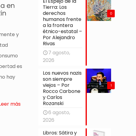
El Espejo de la
ma en
Tierra: Los
ín
derechos
0
humanos frente
a la frontera
étnico-estatal –
lmente y
Por Alejandro
Rivas
rtad
7 agosto,
 consumo
2026
ibertad es
Los nuevos nazis
 no hay
son siempre
viejos – Por
1
Rocco Carbone
y Carlos
Rozanski
Leer más
6 agosto,
2026
Libros: Sátira y