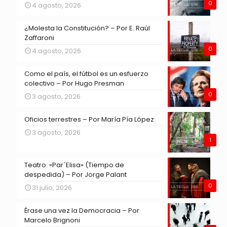
0
4 agosto, 2026
¿Molesta la Constitución? – Por E. Raúl
Zaffaroni
0
4 agosto, 2026
Como el país, el fútbol es un esfuerzo
colectivo – Por Hugo Presman
0
3 agosto, 2026
Oficios terrestres – Por María Pía López
3 agosto, 2026
1
Teatro. «Par´Elisa» (Tiempo de
despedida) – Por Jorge Palant
0
31 julio, 2026
Érase una vez la Democracia – Por
Marcelo Brignoni