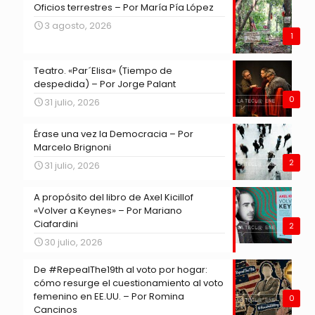
Oficios terrestres – Por María Pía López
3 agosto, 2026
1
Teatro. «Par´Elisa» (Tiempo de
despedida) – Por Jorge Palant
0
31 julio, 2026
Érase una vez la Democracia – Por
Marcelo Brignoni
2
31 julio, 2026
A propósito del libro de Axel Kicillof
«Volver a Keynes» – Por Mariano
Ciafardini
2
30 julio, 2026
De #RepealThe19th al voto por hogar:
cómo resurge el cuestionamiento al voto
femenino en EE.UU. – Por Romina
0
Cancinos