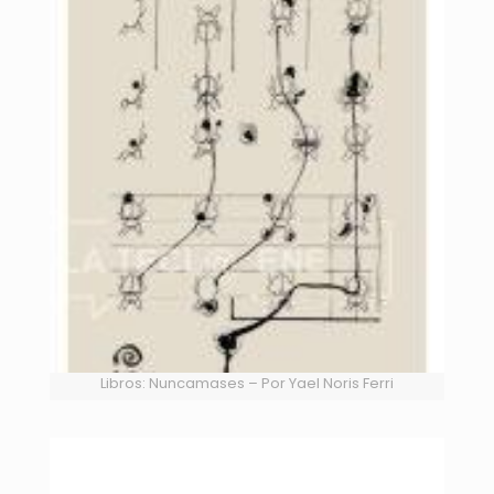
Libros: Nuncamases – Por Yael Noris Ferri