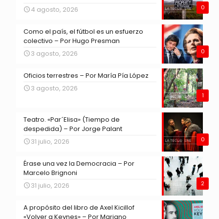
0
4 agosto, 2026
Como el país, el fútbol es un esfuerzo
colectivo – Por Hugo Presman
0
3 agosto, 2026
Oficios terrestres – Por María Pía López
3 agosto, 2026
1
Teatro. «Par´Elisa» (Tiempo de
despedida) – Por Jorge Palant
0
31 julio, 2026
Érase una vez la Democracia – Por
Marcelo Brignoni
2
31 julio, 2026
A propósito del libro de Axel Kicillof
«Volver a Keynes» – Por Mariano