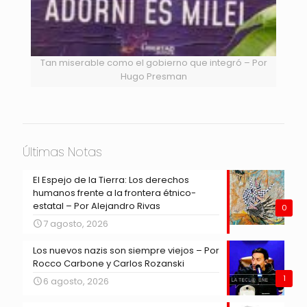
Tan miserable como el gobierno que integró – Por
Hugo Presman
Últimas Notas
El Espejo de la Tierra: Los derechos
humanos frente a la frontera étnico-
estatal – Por Alejandro Rivas
0
7 agosto, 2026
Los nuevos nazis son siempre viejos – Por
Rocco Carbone y Carlos Rozanski
1
6 agosto, 2026