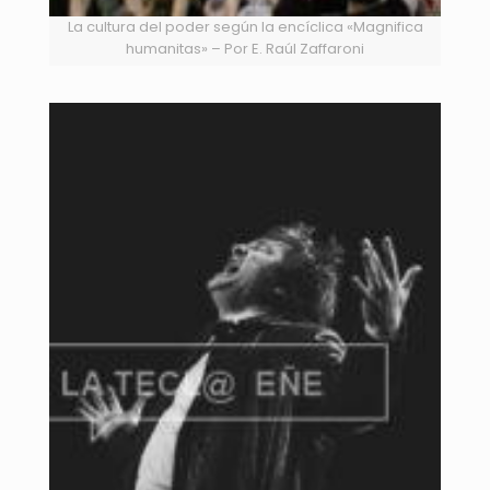
La cultura del poder según la encíclica «Magnifica
humanitas» – Por E. Raúl Zaffaroni