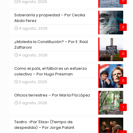
0
5 agosto, 2026
Soberanía y propiedad – Por Cecilia
Abdo Ferez
0
4 agosto, 2026
¿Molesta la Constitución? – Por E. Raúl
Zaffaroni
0
4 agosto, 2026
Como el país, el fútbol es un esfuerzo
colectivo – Por Hugo Presman
0
3 agosto, 2026
Oficios terrestres – Por María Pía López
3 agosto, 2026
1
Teatro. «Par´Elisa» (Tiempo de
despedida) – Por Jorge Palant