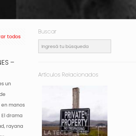
Buscar
ar todos
NES –
Artículos Relacionados
es un
 de
r en manos
. El drama
ad, rayana