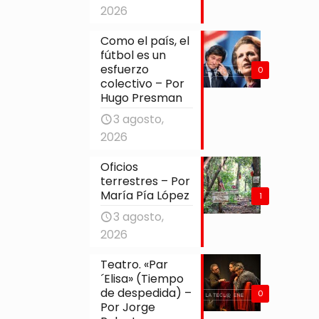
2026
Como el país, el
fútbol es un
esfuerzo
0
colectivo – Por
Hugo Presman
3 agosto,
2026
Oficios
terrestres – Por
María Pía López
1
3 agosto,
2026
Teatro. «Par
´Elisa» (Tiempo
de despedida) –
0
Por Jorge