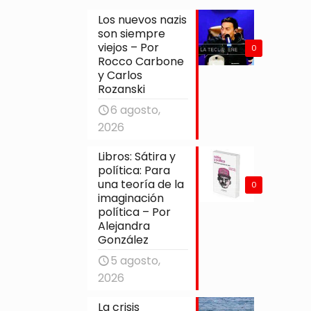
Los nuevos nazis
son siempre
viejos – Por
0
Rocco Carbone
y Carlos
Rozanski
6 agosto,
2026
Libros: Sátira y
política: Para
una teoría de la
0
imaginación
política – Por
Alejandra
González
5 agosto,
2026
La crisis