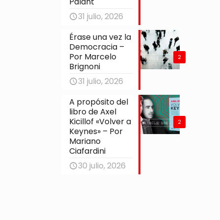
Palant
31 julio, 2026
Érase una vez la
Democracia –
Por Marcelo
2
Brignoni
31 julio, 2026
A propósito del
libro de Axel
Kicillof «Volver a
2
Keynes» – Por
Mariano
Ciafardini
30 julio, 2026