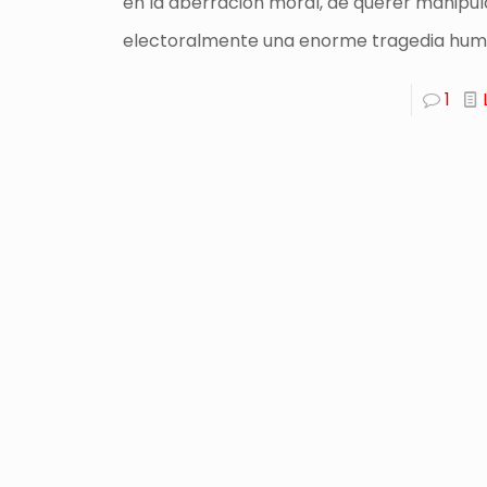
en la aberración moral, de querer manipul
electoralmente una enorme tragedia hum
1