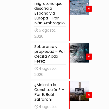
migratoria que
desafía a
0
España y a
Europa – Por
Iván Ambroggio
5 agosto,
2026
Soberanía y
propiedad – Por
Cecilia Abdo
0
Ferez
4 agosto,
2026
¿Molesta la
Constitución? –
Por E. Raúl
0
Zaffaroni
4 agosto,