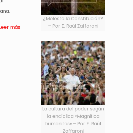
ar
ana.
¿Molesta la Constitución?
– Por E. Raúl Zaffaroni
Leer más
La cultura del poder según
la encíclica «Magnifica
humanitas» – Por E. Raúl
Zaffaroni