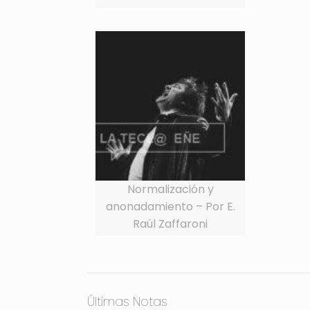
Normalización y
anonadamiento – Por E.
Raúl Zaffaroni
Últimas Notas