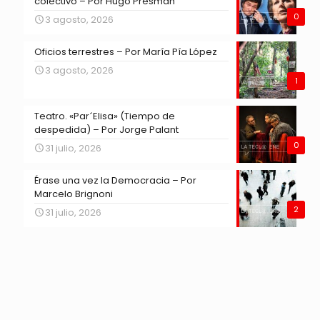
colectivo – Por Hugo Presman
0
3 agosto, 2026
Oficios terrestres – Por María Pía López
3 agosto, 2026
1
Teatro. «Par´Elisa» (Tiempo de
despedida) – Por Jorge Palant
0
31 julio, 2026
Érase una vez la Democracia – Por
Marcelo Brignoni
2
31 julio, 2026