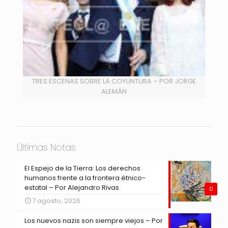
TRES ESCENAS SOBRE LA COYUNTURA – POR JORGE
ALEMÁN
Últimas Notas
El Espejo de la Tierra: Los derechos
humanos frente a la frontera étnico-
estatal – Por Alejandro Rivas
0
7 agosto, 2026
Los nuevos nazis son siempre viejos – Por