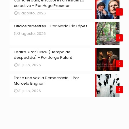
Como el país, el fútbol es un esfuerzo
colectivo – Por Hugo Presman
0
3 agosto, 2026
Oficios terrestres – Por María Pía López
3 agosto, 2026
1
Teatro. «Par´Elisa» (Tiempo de
despedida) – Por Jorge Palant
0
31 julio, 2026
Érase una vez la Democracia – Por
Marcelo Brignoni
2
31 julio, 2026