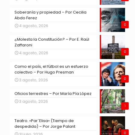
Soberanía y propiedad – Por Cecilia
Abdo Ferez
0
4 agosto, 2026
¿Molesta la Constitución? – Por E. Raúl
Zaffaroni
0
4 agosto, 2026
Como el país, el fútbol es un esfuerzo
colectivo – Por Hugo Presman
0
3 agosto, 2026
Oficios terrestres – Por María Pía López
3 agosto, 2026
1
Teatro. «Par´Elisa» (Tiempo de
despedida) – Por Jorge Palant
0
31 julio, 2026