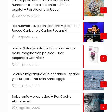
El Espejo de la Tierra: Los derechos
humanos frente a la frontera étnico-
estatal – Por Alejandro Rivas
0
7 agosto, 2026
Los nuevos nazis son siempre viejos – Por
Rocco Carbone y Carlos Rozanski
1
6 agosto, 2026
Libros: Sátira y política: Para una teoría
de la imaginación política – Por
Alejandra González
0
5 agosto, 2026
La crisis migratoria que desafía a España
y a Europa – Por Iván Ambroggio
0
5 agosto, 2026
Soberanía y propiedad – Por Cecilia
Abdo Ferez
0
4 agosto, 2026