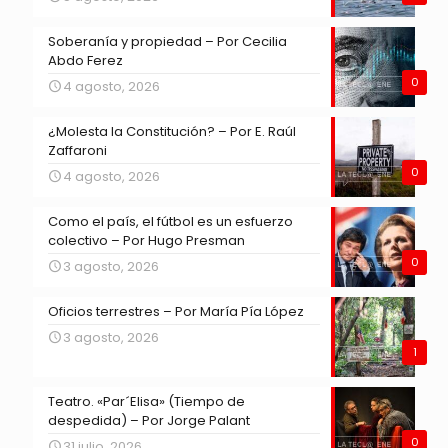
Soberanía y propiedad – Por Cecilia
Abdo Ferez
0
4 agosto, 2026
¿Molesta la Constitución? – Por E. Raúl
Zaffaroni
0
4 agosto, 2026
Como el país, el fútbol es un esfuerzo
colectivo – Por Hugo Presman
0
3 agosto, 2026
Oficios terrestres – Por María Pía López
3 agosto, 2026
1
Teatro. «Par´Elisa» (Tiempo de
despedida) – Por Jorge Palant
0
31 julio, 2026