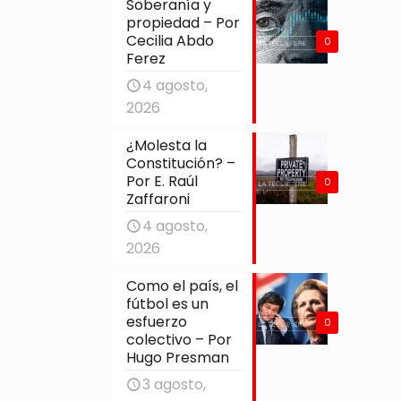
Soberanía y
propiedad – Por
Cecilia Abdo
0
Ferez
4 agosto,
2026
¿Molesta la
Constitución? –
Por E. Raúl
0
Zaffaroni
4 agosto,
2026
Como el país, el
fútbol es un
esfuerzo
0
colectivo – Por
Hugo Presman
3 agosto,