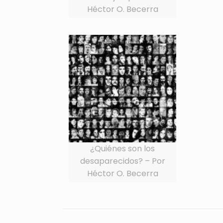
Héctor O. Becerra
¿Quiénes son los
desaparecidos? – Por
Héctor O. Becerra