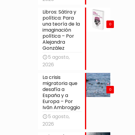
Libros: Sátira y
política: Para
una teoría de la
0
imaginación
política – Por
Alejandra
González
5 agosto,
2026
La crisis
migratoria que
desafía a
0
España y a
Europa – Por
Iván Ambroggio
5 agosto,
2026