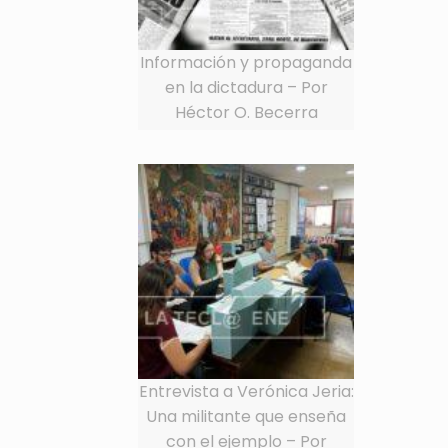
Información y propaganda
en la dictadura – Por
Héctor O. Becerra
Entrevista a Verónica Jeria:
Una militante que enseña
con el ejemplo – Por