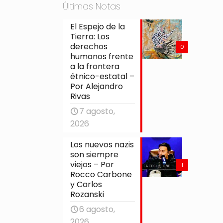
Últimas Notas
El Espejo de la
Tierra: Los
derechos
0
humanos frente
a la frontera
étnico-estatal –
Por Alejandro
Rivas
7 agosto,
2026
Los nuevos nazis
son siempre
viejos – Por
1
Rocco Carbone
y Carlos
Rozanski
6 agosto,
2026