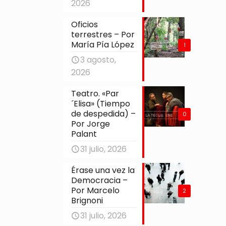
2026
Oficios
terrestres – Por
María Pía López
1
3 agosto,
2026
Teatro. «Par
´Elisa» (Tiempo
de despedida) –
0
Por Jorge
Palant
31 julio, 2026
Érase una vez la
Democracia –
Por Marcelo
2
Brignoni
31 julio, 2026